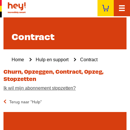
Overslaan
en
naar
de
inhoud
Contract
gaan
Kruimelpad
Home
Hulp en support
Contract
Churn, Opzeggen, Contract, Opzeg,
Stopzetten
Ik wil mijn abonnement stopzetten?
Terug naar "Hulp"