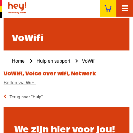
Overslaan
en
naar
de
inhoud
VoWifi
gaan
Kruimelpad
Home
Hulp en support
VoWifi
VoWifi, Voice over wifi, Netwerk
Bellen via WiFi
Terug naar "Hulp"
We zijn hier voor jou!