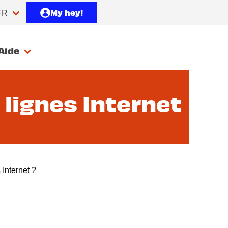
My hey!
FR
Aide
 lignes Internet
 Internet ?