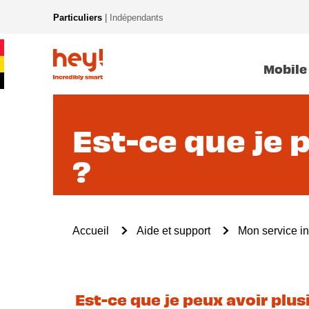
Aller
Particuliers
|
Indépendants
au
New
contenu
Main
principal
navigation
Mobile
Est-ce que je 
?
Fil
Accueil
Aide et support
Mon service in
d'Ariane
Est-ce que je peux avoir plus