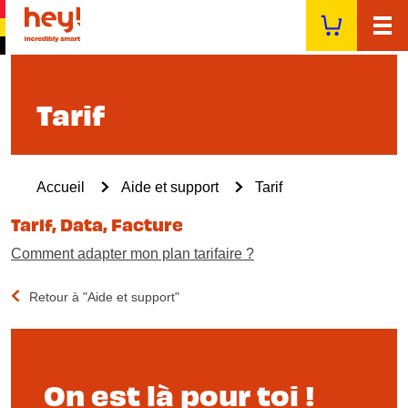
Aller
au
contenu
principal
Tarif
Fil
Accueil
Aide et support
Tarif
d'Ariane
Tarif, Data, Facture
Comment adapter mon plan tarifaire ?
Retour à "Aide et support"
On est là pour toi !