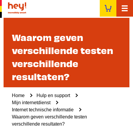
Overslaan
en
naar
de
inhoud
Waarom geven
gaan
verschillende testen
verschillende
resultaten?
Kruimelpad
Home
Hulp en support
Mijn internetdienst
Internet technische informatie
Waarom geven verschillende testen
verschillende resultaten?