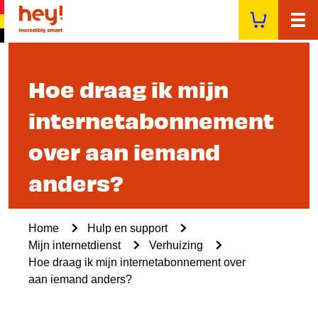
Overslaan
en
naar
de
inhoud
Hoe draag ik mijn
gaan
internetabonnement
over aan iemand
anders?
Kruimelpad
Home
Hulp en support
Mijn internetdienst
Verhuizing
Hoe draag ik mijn internetabonnement over
aan iemand anders?