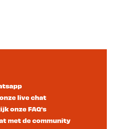
atsapp
 onze live chat
ijk onze FAQ's
at met de community