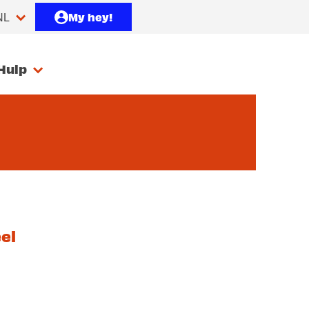
My hey!
NL
Hulp
el