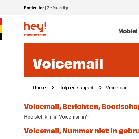
Overslaan
Particulier
|
Zelfstandige
en
New
naar
Main
de
navigation
Mobiel
inhoud
gaan
Voicemail
Kruimelpad
Home
Hulp en support
Voicemail
Voicemail, Berichten, Boodschap
Hoe stel ik mijn Voicemail in?
Voicemail, Nummer niet in gebr