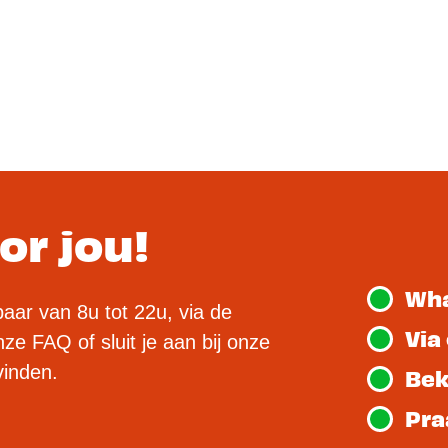
or jou!
Wh
aar van 8u tot 22u, via de
Via
ze FAQ of sluit je aan bij onze
vinden.
Bek
Pra