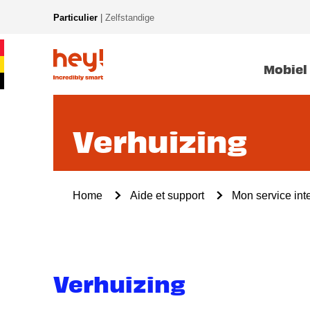
Overslaan
Particulier
|
Zelfstandige
en
New
naar
Main
de
navigation
Mobiel
inhoud
gaan
Verhuizing
Kruimelpad
Home
Aide et support
Mon service int
Verhuizing