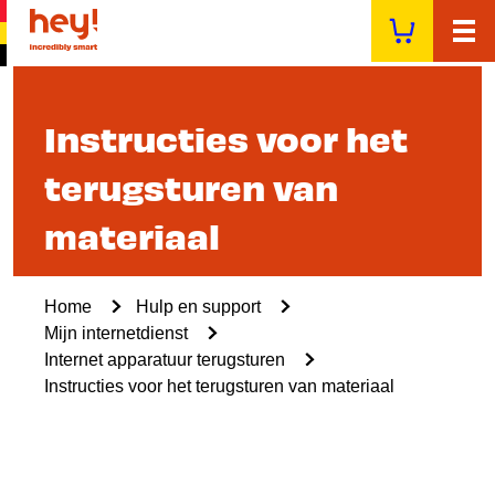
Overslaan
en
naar
de
inhoud
Instructies voor het
gaan
terugsturen van
materiaal
Kruimelpad
Home
Hulp en support
Mijn internetdienst
Internet apparatuur terugsturen
Instructies voor het terugsturen van materiaal